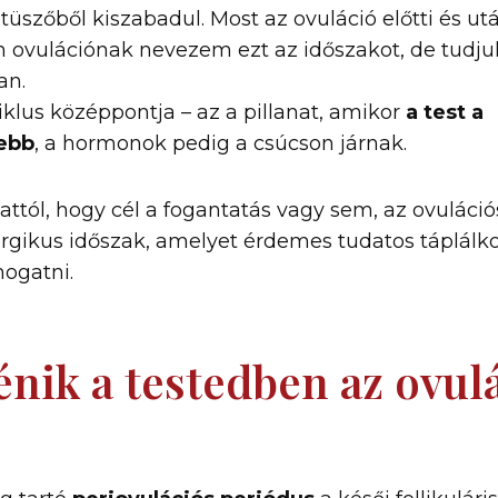
 tüszőből kiszabadul. Most az ovuláció előtti és ut
en ovulációnak nevezem ezt az időszakot, de tudju
an.
ciklus középpontja – az a pillanat, amikor
a test a
ebb
, a hormonok pedig a csúcson járnak.
attól, hogy cél a fogantatás vagy sem, az ovuláció
rgikus időszak, amelyet érdemes tudatos táplálko
ogatni.
énik a testedben az ovul