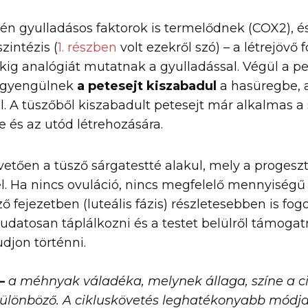
jén gyulladásos faktorok is termelődnek (COX2), 
zintézis (
1. részben
volt ezekről szó) – a létrejövő
ig analógiát mutatnak a gyulladással. Végül a pet
ggyengülnek
a petesejt kiszabadul
a hasüregbe, 
ül. A tüszőből kiszabadult petesejt már alkalmas
e és az utód létrehozására.
vetően a tüsző sárgatestté alakul, mely a progesz
el. Ha nincs ovuláció, nincs megfelelő mennyiségű
ő fejezetben (luteális fázis) részletesebben is fogo
udatosan táplálkozni és a testet belülről támogat
djon történni.
 –
a méhnyak váladéka, melynek állaga, színe a c
ülönböző. A cikluskövetés leghatékonyabb módj