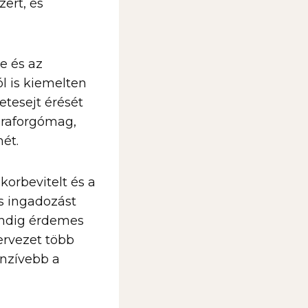
zert, és
e és az
l is kiemelten
etesejt érését
praforgómag,
mét.
korbevitelt és a
s ingadozást
mindig érdemes
zervezet több
enzívebb a