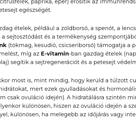
citrusfélék, paprika, eper) erősítik az immunrends
tesejt egészségét.
dag ételek, például a zöldborsó, a spenót, a lencs
k a sejtosztódást és a termékenység szempontjábó
ink
(tökmag, kesudió, csicseriborsó) támogatja a p
melést, míg az
E-vitamin
-ban gazdag ételek (na
aj) segítik a sejtregenerációt és a petesejt védel
or most is, mint mindig, hogy kerüld a túlzott cu
hidrátokat, mert ezek gyulladásokat és hormonáli
 csak ovuláció idején). A hidratálásra szintén 
 ilyenkor különösen, hiszen az ovuláció idején a s
yel, különösen, ha melegebb az időjárás vagy int