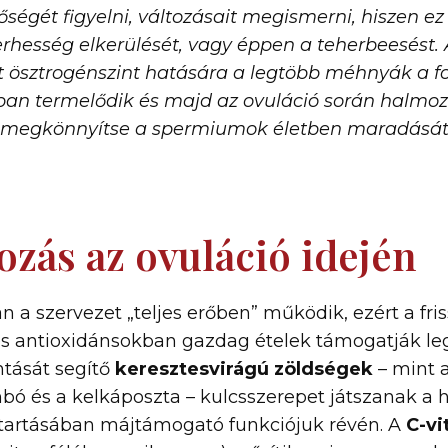
égét figyelni, változásait megismerni, hiszen ez 
rhesség elkerülését, vagy éppen a teherbeesést. 
sztrogénszint hatására a legtöbb méhnyák a foll
ban termelődik és majd az ovuláció során halmozó
 megkönnyítse a spermiumok életben maradását, 
ozás az ovuláció idején
 a szervezet „teljes erőben” működik, ezért a friss
s antioxidánsokban gazdag ételek támogatják le
ntását segítő
keresztesvirágú zöldségek
– mint a
imbó és a kelkáposzta – kulcsszerepet játszanak a
tartásában májtámogató funkciójuk révén. A
C-v