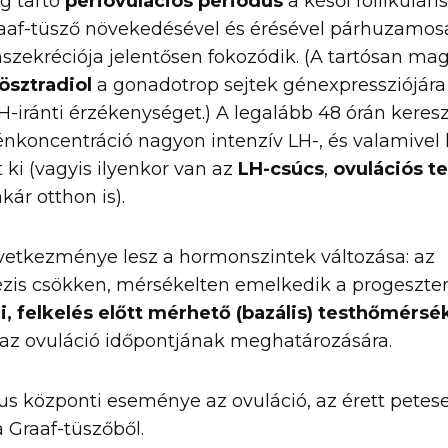
ig tartó
periovulációs periódus
a késői follikulári
Graaf-tüsző növekedésével és érésével párhuzamo
szekréciója jelentősen fokozódik. (A tartósan ma
ösztradiol
a gonadotrop sejtek génexpressziójára
iránti érzékenységet.) A legalább 48 órán keresz
nkoncentráció nagyon intenzív LH-, és valamivel
t ki (vagyis ilyenkor van az
LH-csúcs
,
ovulációs t
kár otthon is).
vetkezménye lesz a hormonszintek változása: az
ézis csökken, mérsékelten emelkedik a progeszter
i, felkelés előtt mérhető (bazális) testhőmérsék
 az ovuláció időpontjának meghatározására.
klus központi eseménye az ovuláció, az érett petese
 Graaf-tüszőből.