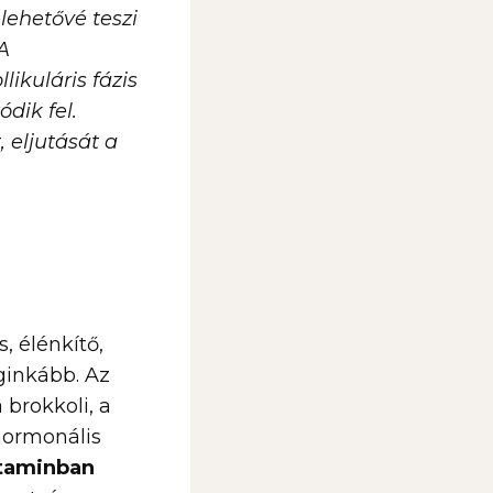
lehetővé teszi
A
ikuláris fázis
dik fel.
eljutását a
, élénkítő,
ginkább. Az
 brokkoli, a
 hormonális
itaminban