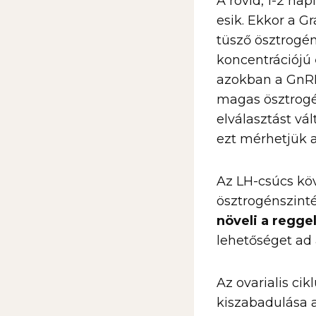
A rövid, 1-2 nap
esik. Ekkor a 
tüsző ösztrogén
koncentrációjú
azokban a GnRH-
magas ösztrogé
elválasztást vál
ezt mérhetjük a
Az LH-csúcs kö
ösztrogénszint
növeli a reggel
lehetőséget ad
Az ovarialis ci
kiszabadulása a