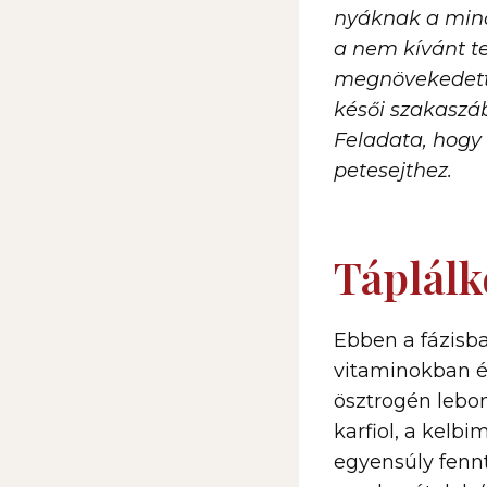
nyáknak a minős
a nem kívánt te
megnövekedett ö
késői szakaszá
Feladata, hogy
petesejthez.
Táplálk
Ebben a fázisban
vitaminokban é
ösztrogén lebo
karfiol, a kelb
egyensúly fenn