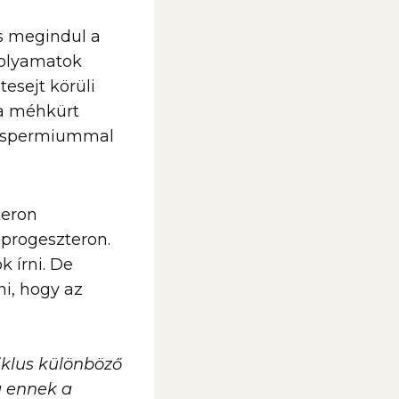
és megindul a
 folyamatok
esejt körüli
a méhkürt
 a spermiummal
teron
 progeszteron.
k írni. De
ni, hogy az
iklus különböző
a ennek a