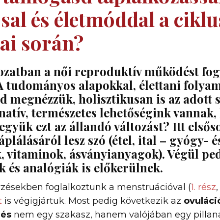
al és életmóddal a ciklu
ai során?
ozatban a női reproduktív működést fog
A tudományos alapokkal, élettani folya
d megnézzük, holisztikusan is az adott 
natív, természetes lehetőségink vannak,
gyük ezt az állandó változást? Itt első
lálásáról lesz szó (étel, ital – gyógy- é
 vitaminok, ásványianyagok). Végül ped
 és analógiák is előkerülnek.
yzésekben foglalkoztunk a menstruációval (
1. rész
t
is végigjártuk. Most pedig következik az
ovuláci
rés
nem egy szakasz, hanem valójában egy pillana