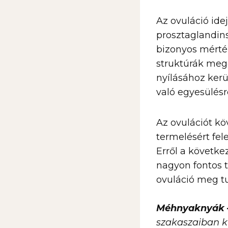
Az ovuláció ide
prosztaglandins
bizonyos mérték
struktúrák me
nyílásához ker
való egyesülésr
Az ovulációt kö
termelésért fel
Erről a következ
nagyon fontos t
ovuláció meg tu
Méhnyaknyák
szakaszaiban k