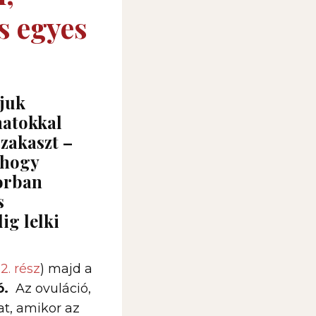
s egyes
juk
matokkal
szakaszt –
 hogy
sorban
s
ig lelki
,
2. rész
) majd a
ó.
Az ovuláció,
t, amikor az