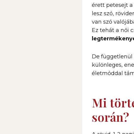
érett petesejt a
lesz szó, rövid
van szó valójáb
Ez tehát a női 
legtermékeny
De függetlenül 
különleges, ene
életmóddal tám
Mi tört
során?