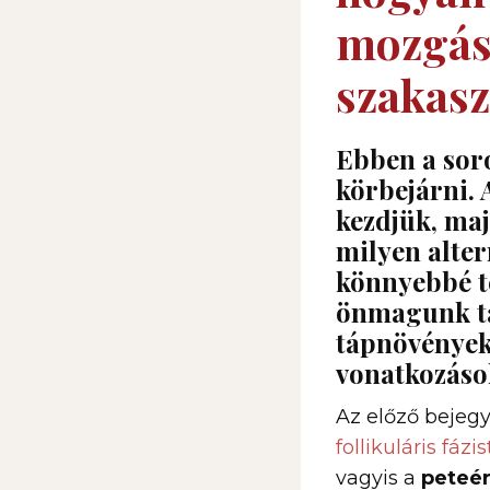
mozgáss
szakasz
Ebben a sor
körbejárni. 
kezdjük, maj
milyen alter
könnyebbé te
önmagunk táp
tápnövények,
vonatkozások
Az előző bejeg
follikuláris fázis
vagyis a
peteé