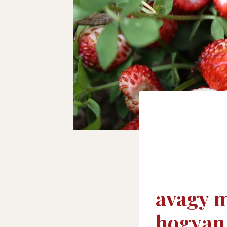
avagy m
hogyan 