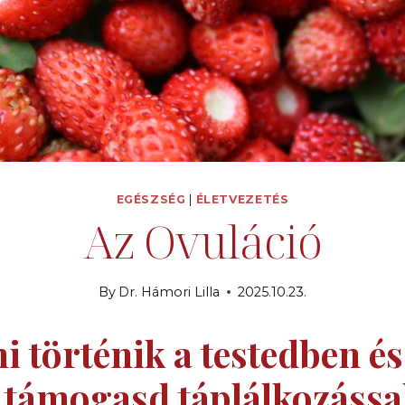
EGÉSZSÉG
|
ÉLETVEZETÉS
Az Ovuláció
By
Dr. Hámori Lilla
2025.10.23.
i történik a testedben és
támogasd táplálkozássa