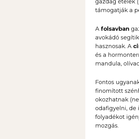
gazdag ételek (
támogatják a pe
A
folsavban
gaz
avokádó segíti
hasznosak. A
c
és a hormonter
mandula, olívaol
Fontos ugyanakk
finomított szén
okozhatnak (nem
odafigyelni, de
folyadékot igén
mozgás.