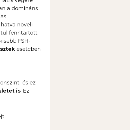
s fázis végére
san a domináns
gas
 hatva növeli
tül fenntartott
 kisebb FSH-
esztek
esetében
onszint és ez
letet is
. Ez
jt