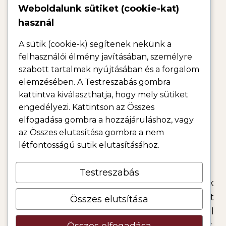
Weboldalunk sütiket (cookie-kat)
használ
HÍRLEVÉL
KAPCSOLAT
ADATKEZELÉSI TÁJÉKOZTATÓ
ÁLTALÁNOS SZERZŐDÉSI FELTÉTELEK
A sütik (cookie-k) segítenek nekünk a
felhasználói élmény javításában, személyre
IMPRESSZUM SZERZŐI JOG FELELŐSSÉG KIZÁRÁSI
NYILATKOZAT
szabott tartalmak nyújtásában és a forgalom
elemzésében. A Testreszabás gombra
SÜTI (COOKIE)
kattintva kiválaszthatja, hogy mely sütiket
engedélyezi. Kattintson az Összes
elfogadása gombra a hozzájáruláshoz, vagy
2026 Dr. Hámori Lilla © Minden jog fenntartva!
az Összes elutasítása gombra a nem
Az oldalon szereplő anyagokat szerzői jog védi, Dr. Hámori Lilla
létfontosságú sütik elutasításához.
tulajdonát képezik.
További információ:
Impresszum
Testreszabás
A weboldalon található információk
kizárólag általános tájékoztatási célt
Összes elutsítása
szolgálnak, egészséges életmóddal
kapcsolatos javaslatokat tartalmaznak.
Összes elfogadása