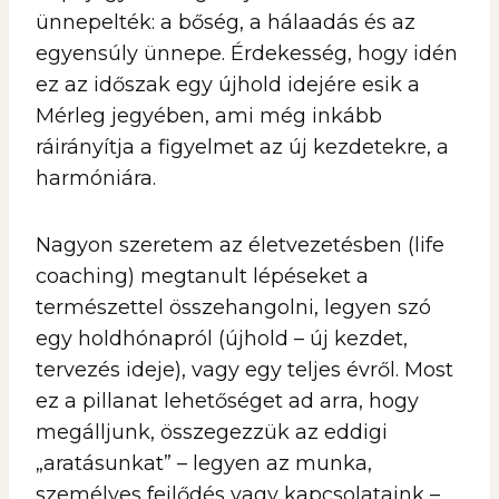
ünnepelték: a bőség, a hálaadás és az
egyensúly ünnepe. Érdekesség, hogy idén
ez az időszak egy újhold idejére esik a
Mérleg jegyében, ami még inkább
ráirányítja a figyelmet az új kezdetekre, a
harmóniára.
Nagyon szeretem az életvezetésben (life
coaching) megtanult lépéseket a
természettel összehangolni, legyen szó
egy holdhónapról (újhold – új kezdet,
tervezés ideje), vagy egy teljes évről. Most
ez a pillanat lehetőséget ad arra, hogy
megálljunk, összegezzük az eddigi
„aratásunkat” – legyen az munka,
személyes fejlődés vagy kapcsolataink –