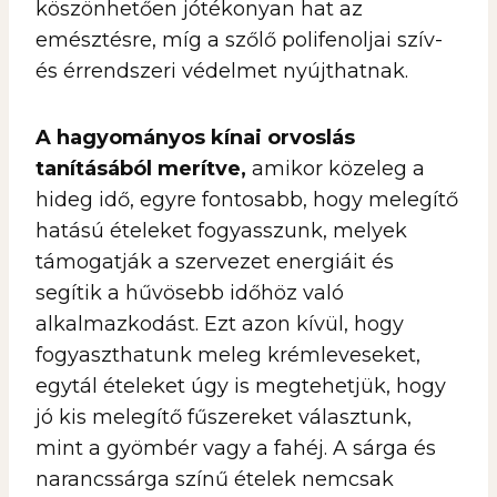
köszönhetően jótékonyan hat az
emésztésre, míg a szőlő polifenoljai szív-
és érrendszeri védelmet nyújthatnak.
A hagyományos kínai orvoslás
tanításából merítve,
amikor közeleg a
hideg idő, egyre fontosabb, hogy melegítő
hatású ételeket fogyasszunk, melyek
támogatják a szervezet energiáit és
segítik a hűvösebb időhöz való
alkalmazkodást. Ezt azon kívül, hogy
fogyaszthatunk meleg krémleveseket,
egytál ételeket úgy is megtehetjük, hogy
jó kis melegítő fűszereket választunk,
mint a gyömbér vagy a fahéj. A sárga és
narancssárga színű ételek nemcsak