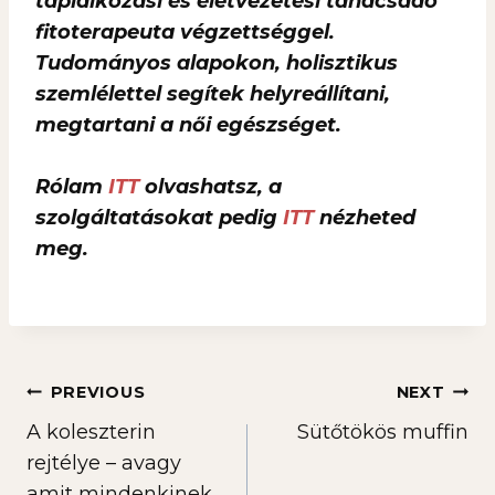
táplálkozási és életvezetési tanácsadó
fitoterapeuta végzettséggel.
Tudományos alapokon, holisztikus
szemlélettel segítek helyreállítani,
megtartani a női egészséget.
Rólam
ITT
olvashatsz, a
szolgáltatásokat pedig
ITT
nézheted
meg.
Bejegyzés
PREVIOUS
NEXT
A koleszterin
Sütőtökös muffin
navigáció
rejtélye – avagy
amit mindenkinek